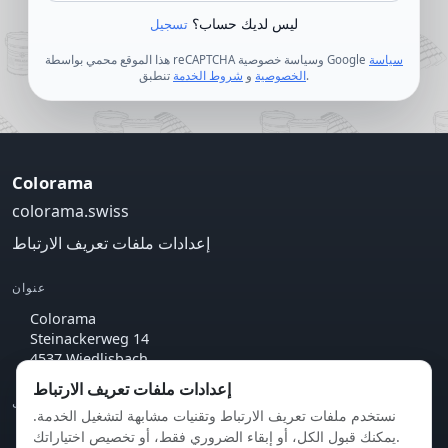
ليس لديك حساب؟
تسجيل
سياسة
هذا الموقع محمي بواسطة reCAPTCHA وسياسة خصوصية Google
تنطبق.
الخصوصية
و
شروط الخدمة
Colorama
colorama.swiss
إعدادات ملفات تعريف الارتباط
عنوان
Colorama
Steinackerweg 14
4537 Wiedlisbach
إعدادات ملفات تعريف الارتباط
اتصل
نستخدم ملفات تعريف الارتباط وتقنيات مشابهة لتشغيل الخدمة.
info@knuchel.ch
يمكنك قبول الكل، أو إبقاء الضروري فقط، أو تخصيص اختياراتك.